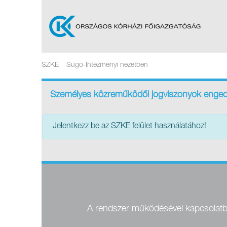
skip-to-content
Ugrás a fő tartalomhoz
SZKE
Súgó-Intézményi nézetben
OKFŐ
Személyes közreműködői jogviszonyok enged
Jelentkezz be az SZKE felület használatához!
A rendszer működésével kapcsolatban 