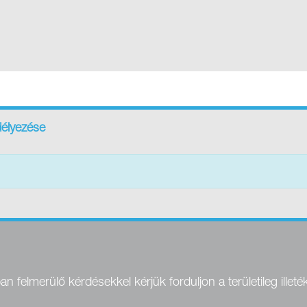
élyezése
felmerülő kérdésekkel kérjük forduljon a területileg illeté